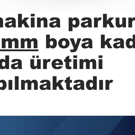
makina parku
 mm
boya kad
ida üretimi
pılmaktadır